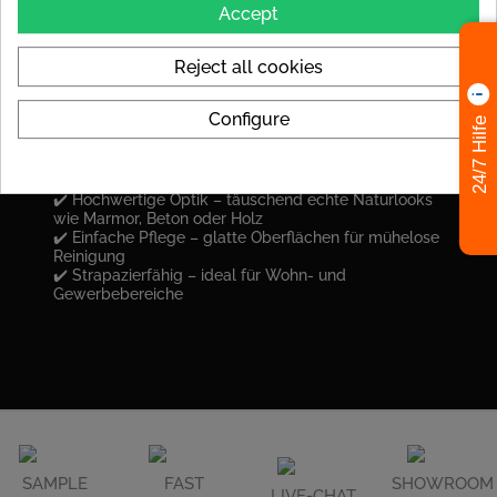
Accept
Formate und minimalen Fugen schaffen Sie eine
harmonische, ruhige Optik, die jeden Raum edel und
weitläufig wirken lässt.
Reject all cookies
Configure
24/7 Hilfe
Ihre Vorteile mit XXL-Fliesen:
✔️ Raumvergrößernder Effekt – weniger
Unterbrechungen durch Fugen
✔️ Hochwertige Optik – täuschend echte Naturlooks
wie Marmor, Beton oder Holz
✔️ Einfache Pflege – glatte Oberflächen für mühelose
Reinigung
✔️ Strapazierfähig – ideal für Wohn- und
Gewerbebereiche
SAMPLE
FAST
SHOWROOM
LIVE-CHAT