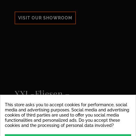
VISIT OUR SHOWROOM
XXL-Fliesen –
raumgreifende Eleganz
This store asks you to accept cookies for performance, social
ohne störende Fugen
media and advertising purposes. Social media and advertising
cookies of third parties are used to offer you social media
functionalities and personalized ads. Do you accept these
Entdecken Sie unsere exklusiven XXL-Fliesen bis
cookies and the processing of personal data involved?
120x280 cm – die perfekte Wahl für anspruchsvolle
Räume mit moderner Ästhetik. Dank der großzügigen