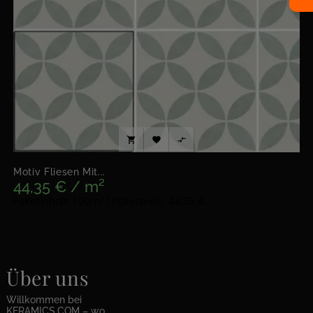



Motiv Fliesen Mit...
44,35 € / m²
Paketinhalt: 1.00m² | Paketpreis: 44,35 €
Über uns
Willkommen bei
KERAMICS.COM – wo