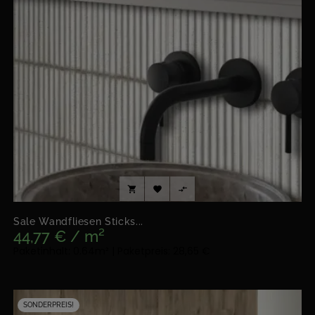



Sale Wandfliesen Sticks...
44,77 € / m²
Paketinhalt: 0.64m² | Paketpreis: 28,65 €
SONDERPREIS!