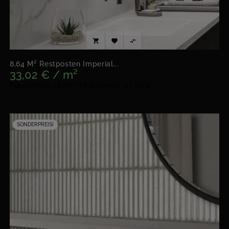



8,64 M² Restposten Imperial...
33,02 € / m²
Paketinhalt: 1.44m² | Paketpreis: 47,55 €
SONDERPREIS!