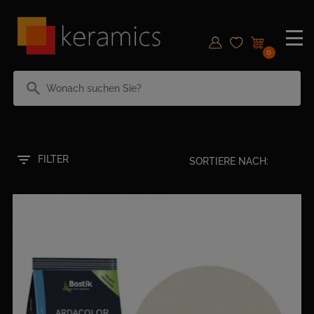
0
search
filter_list
FILTER
SORTIERE NACH: