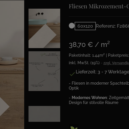
Fliesen Mikrozement-O
60x120
Referenz: F286
38,70 € / m²
Paketinhalt: 1.44m² | Paketpreis
inkl. MwSt. (19%)
zzgl. Versand
Lieferzeit: 3 - 7 Werktag

- Fliesen in moderner Spachtel
Optik
-
Modernes Wohnen
: Zeitgemä
Design für stilvolle Räume