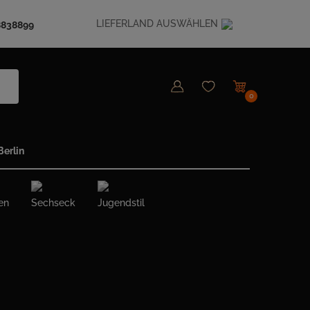
LIEFERLAND AUSWÄHLEN
8838899
0
erlin
en
Sechseck
Jugendstil