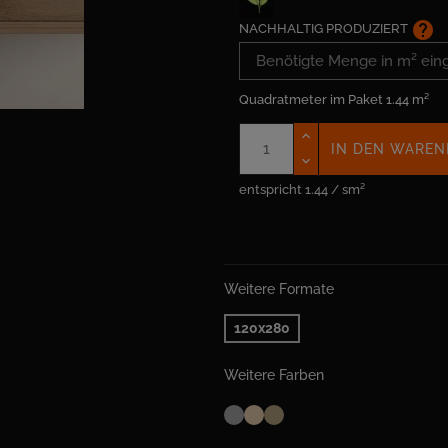
help
NACHHALTIG PRODUZIERT
Quadratmeter im Paket
1.44 m²
IN DEN WAREN
entspricht 1.44 / sm²
Weitere Formate
120x280
Weitere Farben