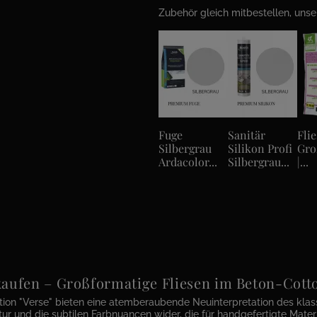
Zubehör gleich mitbestellen, uns
Fuge
Sanitär
Fli
Silbergrau
Silikon Profi
Gro
Ardacolor...
Silbergrau...
|...
 kaufen – Großformatige Fliesen im Beton-Cot
tion "Verse" bieten eine atemberaubende Neuinterpretation des klass
tur und die subtilen Farbnuancen wider, die für handgefertigte Mater