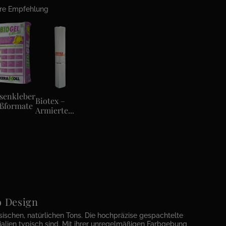
ere Empfehlung
esenkleber
Biotex –
ßformate
Armierte...
to Design
ischen, natürlichen Tons. Die hochpräzise gespachtelte
ialien typisch sind. Mit ihrer unregelmäßigen Farbgebung