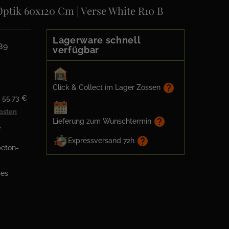
ptik 60x120 Cm | Verse White R10 B
Lagerware schnell
89
verfügbar
help
Click & Collect im Lager Zossen
: 55,73 €
kosten
help
Lieferung zum Wunschtermin
e
help
Expressversand 72h
beton-
ßes