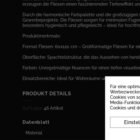
erzeugen die Fliesen einen faszinierenden Tiefeneffekt un
Durch die harmonische Farbpalette und die großzügigen 
Gewerbeprojekte. Die Fliesen sorgen für minimalen Fugen
besonders hygienisch und pflegeleicht – ideal für hochfr
Produktmerkmale:
Format Fliesen: 60x120 cm – Großformatige Fliesen für 
Oberfläche: Spachtelstruktur, die das Aussehen von han
Farben: Unregelmäßige Nuancen für einen tiefen visuellen
Einsatzbereiche: Ideal für Wohnräume und Gewerbeprojekte
Für eine opti
Werbezwecken 
PRODUKT DETAILS
Cookies von so
Media-Funktio
Cookies und d
Auf Lager
46 Artikel
Einste
Datenblatt
Material