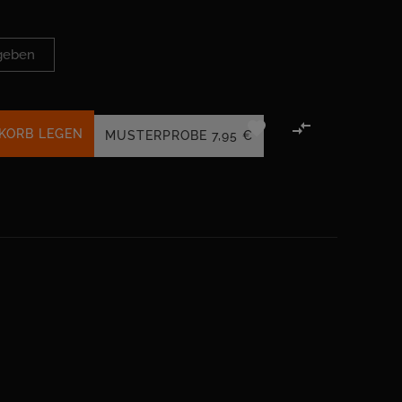


KORB LEGEN
MUSTERPROBE
7,95 €