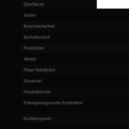
Oberfläche
Stärke
Rutschsicherheit
Barfußbereich
Frostsicher
Abrieb
Fliese Rektifiziert
Einsatzort
Herstellermaß
Entkopplungsmatte Empfohlen
Nivilliersystem