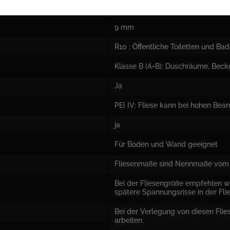
matt strukturiert
9 mm
R10 : Öffentliche Toiletten und B
Klasse B (A+B): Duschräume, Be
Ja
PEI IV: Fliese kann bei hohen Be
ja
Für Boden und Wand geeignet
Fliesenmaße sind Nennmaße vom 
Bei der Fliesengröße empfehlen w
spätere Spannungsrisse in der Fli
Bei der Verlegung von diesen Flie
arbeiten.