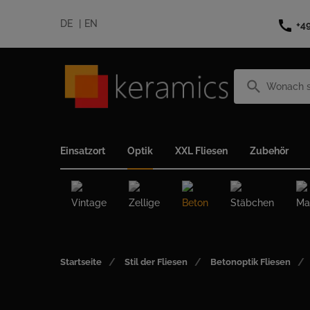
call
DE
EN
+4
search
Einsatzort
Optik
XXL Fliesen
Zubehör
Vintage
Zellige
Beton
Stäbchen
Ma
Startseite
Stil der Fliesen
Betonoptik Fliesen