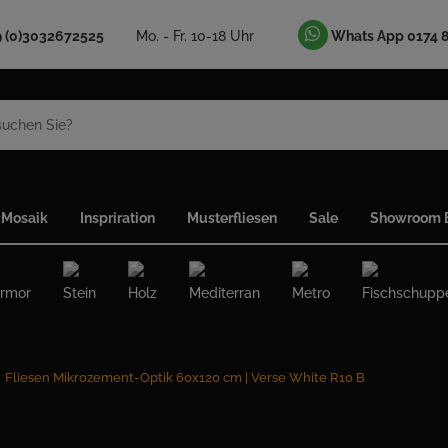
9 (0)3032672525
Mo. - Fr. 10-18 Uhr
Whats App 0174 
Mosaik
Inspriration
Musterfliesen
Sale
Showroom B
rmor
Stein
Holz
Mediterran
Metro
Fischschupp
Fliesen Mikrozement-Optik 60x120 cm | Verse White R10 B