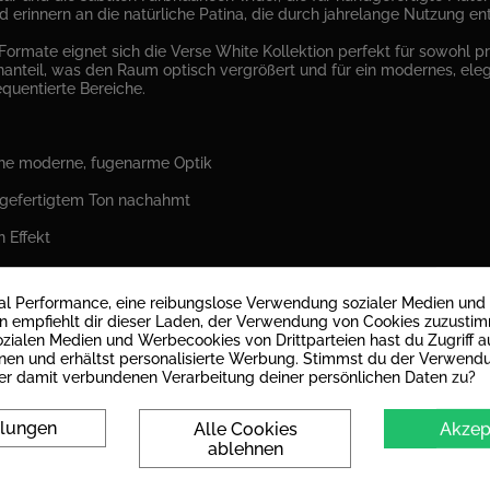
d erinnern an die natürliche Patina, die durch jahrelange Nutzung ent
Formate eignet sich die Verse White Kollektion perfekt für sowohl 
anteil, was den Raum optisch vergrößert und für ein modernes, ele
equentierte Bereiche.
eine moderne, fugenarme Optik
dgefertigtem Ton nachahmt
 Effekt
, bei denen ein zeitloses und gleichzeitig organisches Design gefra
mal Performance, eine reibungslose Verwendung sozialer Medien und
empfiehlt dir dieser Laden, der Verwendung von Cookies zuzusti
zialen Medien und Werbecookies von Drittparteien hast du Zugriff au
nen und erhältst personalisierte Werbung. Stimmst du der Verwend
er damit verbundenen Verarbeitung deiner persönlichen Daten zu?
llungen
Alle Cookies
Akzep
ablehnen
Feinsteinzeug glasiert