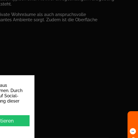
steht.
private Wohnräume als auch anspruchsvolle
gantes Ambiente sorgt. Zudem ist die Oberfläche
gt ist
 aus
mmen. Durch
f Social-
ung dieser
tieren