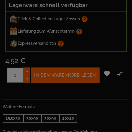
Lagerware schnell verfügbar
help
Click & Collect im Lager Zossen
help
Lieferung zum Wunschtermin
help
Expressversand 72h
4,52 €


IN DEN WARENKORB LEGEN
Weitere Formate
15,8x30
30x90
30x90
20x20