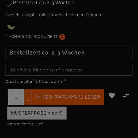
Bestellzeit ca. 2-3 Wochen

Ziegelsteinoptik mit 110 Verschiedenen Dekoren
help
NACHHALTIG PRODUZIERT
Bestellzeit ca. 2-3 Wochen
Quadratmeter im Paket
0.40 m²


IN DEN WARENKORB LEGEN
MUSTERPROBE
3,50 €
entspricht 0.4 / m²