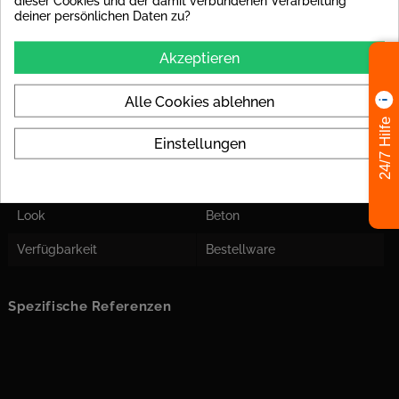
dieser Cookies und der damit verbundenen Verarbeitung
deiner persönlichen Daten zu?
Einsatzort
Für Boden und Wand
geeignet
Akzeptieren
Herstellermaß
Fliesenmaße sind Nennmaße
vom Hersteller und können
Alle Cookies ablehnen
von dem Istmaß abweichen!
24/7 Hilfe
Farben
braun
Einstellungen
Format
5x20
Look
Beton
Verfügbarkeit
Bestellware
Spezifische Referenzen