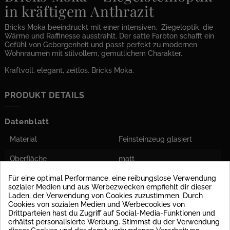
in kräftigem Anthrazit
Bricks Moka beeindruckt mit einer intensiven, Ziegeloptik, die
Wärme und Raffinesse ausstrahlt. Der satte Farbton schafft ein
Gefühl von Geborgenheit und passt perfekt zu modernen
Wohnräumen mit stilvollem, gemütlichem Charakter.
Kraftvoll, elegant, zeitlos. Bricks Moka.
PRODUKT DETAILS
Datenblatt
Material
Feinsteinzeug glasiert
Oberfläche
matt
Für eine optimal Performance, eine reibungslose Verwendung
Stärke
9 mm
sozialer Medien und aus Werbezwecken empfiehlt dir dieser
Laden, der Verwendung von Cookies zuzustimmen. Durch
Rutschsicherheit
R9 : z.B. Bodenfliesen in
Cookies von sozialen Medien und Werbecookies von
Innbereichen, in
Drittparteien hast du Zugriff auf Social-Media-Funktionen und
allgemeinen, öffentlichen
erhältst personalisierte Werbung. Stimmst du der Verwendung
Bereichen (Büros, Hausflur)