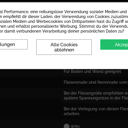
matt
mal Performance, eine reibungslose Verwendung sozialer Medien und
empfiehlt dir dieser Laden, der Verwendung von Cookies zuzusti
9 mm
zialen Medien und Werbecookies von Drittparteien hast du Zugriff au
nen und erhältst personalisierte Werbung. Stimmst du der Verwend
R10 : Öffentliche Toiletten und B
er damit verbundenen Verarbeitung deiner persönlichen Daten zu?
Ja
llungen
Alle Cookies
Akzep
ablehnen
PEI IV: Fliese kann bei hohen Be
ja
Für Boden und Wand geeignet
Fliesenmaße sind Nennmaße vom 
Bei der Fliesengröße empfehlen w
spätere Spannungsrisse in der Fli
Bei der Verlegung von diesen Flie
arbeiten.
grau