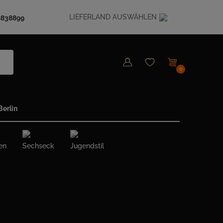
LIEFERLAND AUSWÄHLEN
8838899
0
erlin
en
Sechseck
Jugendstil