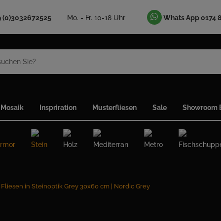
9 (0)3032672525
Mo. - Fr. 10-18 Uhr
Whats App 0174 
Mosaik
Inspriration
Musterfliesen
Sale
Showroom B
rmor
Stein
Holz
Mediterran
Metro
Fischschupp
Fliesen in Steinoptik Grey 30x60 cm | Nordic Grey