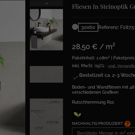
Fliesen In Steinoptik 
30x60
Referenz: F2875
28,50 € / m²
Paketinhalt: 1.08m² | Paketpreis
inkl. MwSt. (19%)
zzgl. Versand
Bestellzeit ca. 2-3 Woch

Boden- und Wandfliesen mit 48
verschiedenen Grafiken
Rutschhemmung R10
help
NACHHALTIG PRODUZIERT