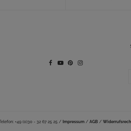
Folgen Sie uns auf Social Media
Facebook
YouTube
Pinterest
Instagram
Telefon: +49 (0)30 - 32 67 25 25 /
Impressum
/
AGB
/
Widerrufsrech