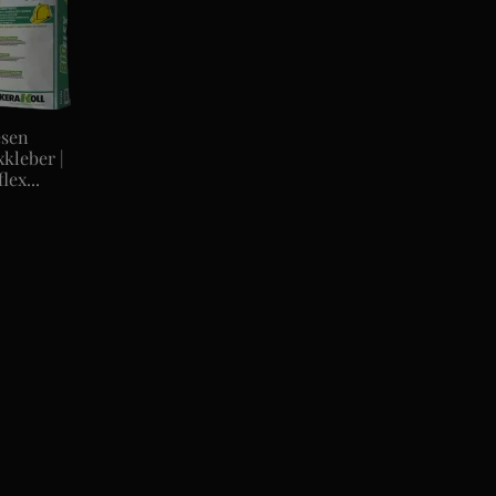
esen
xkleber |
lex...