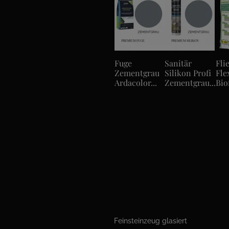
Fuge
Sanitär
Fli
Zementgrau
Silikon Profi
Fle
Ardacolor...
Zementgrau...
Biof
Feinsteinzeug glasiert