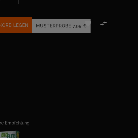


KORB LEGEN
MUSTERPROBE
7,95 €
ere Empfehlung