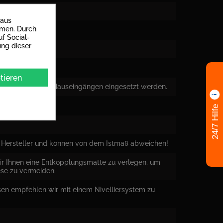
 aus
mmen. Durch
f Social-
ung dieser
adezimmer
tieren
anspruchungen in Hauseingängen eingesetzt werden.
24/7 Hilfe
Hersteller und können von dem Istmaß abweichen!
ir Ihnen eine Entkopplungsmatte zu verlegen, um
ese zu vermeiden.
sen empfehlen wir mit einem Nivelliersystem zu