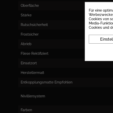
Oberfläche
Für eine opti
Werbezwecken 
Stärke
Cookies von so
Media-Funktio
Rutschsicherheit
Cookies und d
Frostsicher
Einste
Abrieb
Fliese Rektifiziert
Einsatzort
Herstellermaß
Entkopplungsmatte Empfohlen
Nivilliersystem
Farben