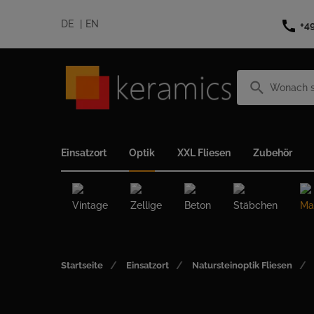
call
DE
EN
+4
search
Einsatzort
Optik
XXL Fliesen
Zubehör
Vintage
Zellige
Beton
Stäbchen
Ma
Startseite
Einsatzort
Natursteinoptik Fliesen