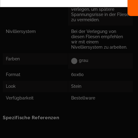
Entkopplungsmatte zu
verlegen, um spätere
Spannungsrisse in der Fliese
zu vermeiden.
Nivilliersystem
Bei der Verlegung von
diesen Fliesen empfehlen
wir mit einem
Nivelliersystem zu arbeiten.
Farben
grau
Format
60x60
Look
Stein
Verfügbarkeit
Bestellware
Spezifische Referenzen