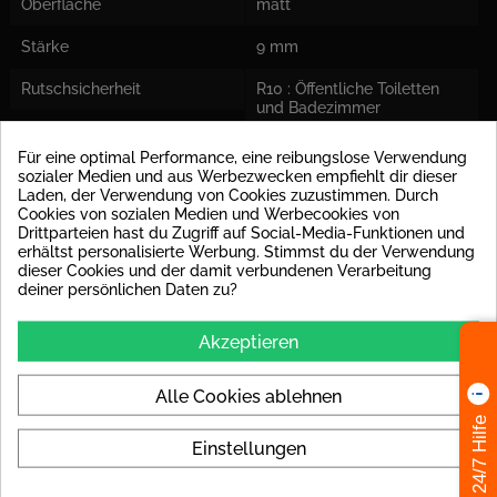
Oberfläche
matt
Stärke
9 mm
Rutschsicherheit
R10 : Öffentliche Toiletten
und Badezimmer
Frostsicher
Ja
Für eine optimal Performance, eine reibungslose Verwendung
sozialer Medien und aus Werbezwecken empfiehlt dir dieser
Abrieb
PEI IV: Fliese kann bei hohen
Laden, der Verwendung von Cookies zuzustimmen. Durch
Beanspruchungen in
Cookies von sozialen Medien und Werbecookies von
Hauseingängen eingesetzt
Drittparteien hast du Zugriff auf Social-Media-Funktionen und
werden.
erhältst personalisierte Werbung. Stimmst du der Verwendung
dieser Cookies und der damit verbundenen Verarbeitung
deiner persönlichen Daten zu?
Fliese Rektifiziert
ja
Einsatzort
Für Boden und Wand
Akzeptieren
geeignet
Herstellermaß
Fliesenmaße sind Nennmaße
Alle Cookies ablehnen
vom Hersteller und können
24/7 Hilfe
von dem Istmaß abweichen!
Einstellungen
Entkopplungsmatte
Bei der Fliesengröße
Empfohlen
empfehlen wir Ihnen eine