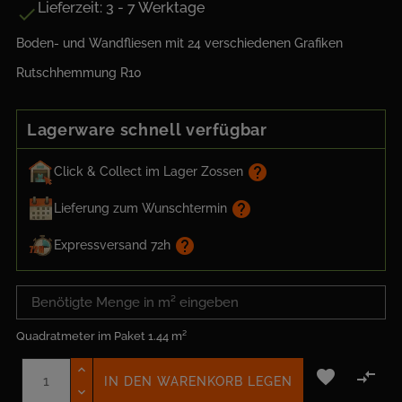
Lieferzeit: 3 - 7 Werktage

Boden- und Wandfliesen mit 24 verschiedenen Grafiken
Rutschhemmung R10
Lagerware schnell verfügbar
help
Click & Collect im Lager Zossen
help
Lieferung zum Wunschtermin
help
Expressversand 72h
Quadratmeter im Paket
1.44 m²


IN DEN WARENKORB LEGEN