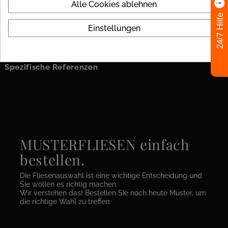
Alle Cookies ablehnen
Datenblatt
24/7 Hilfe
Einstellungen
Farben
beige
Spezifische Referenzen
MUSTERFLIESEN einfach
bestellen.
Die Fliesenauswahl ist eine wichtige Entscheidung und
Sie wollen es richtig machen.
Wir verstehen das! Bestellen Sie noch heute Muster, um
die richtige Wahl zu treffen.