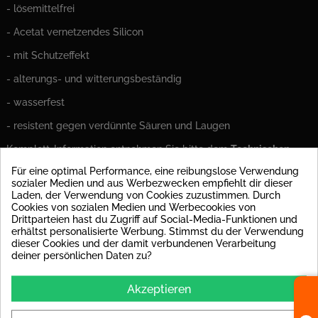
- lösemittelfrei
- Acetat vernetzendes Silicon
- mit Schutzeffekt
- alterungs- und witterungsbeständig
- wasserfest
- resistent gegen verdünnte Säuren und Laugen
Komplett-Information entnehmen Sie bitte dem
Technischen
Datenblatt
unter dem Reiter
Anhänge
.
Für eine optimal Performance, eine reibungslose Verwendung
sozialer Medien und aus Werbezwecken empfiehlt dir dieser
Anwendungsbereiche Sanitär Profi Silikon:
eignet sich für
Laden, der Verwendung von Cookies zuzustimmen. Durch
Anschluß- und Dehnungsfugen im Innen- und Außenbereich u. a.
Cookies von sozialen Medien und Werbecookies von
– im Sanitärbereich zur Fugenabdichtung bei sanitärkera-
Drittparteien hast du Zugriff auf Social-Media-Funktionen und
mischen Einrichtungen wie zwischen Fliesen und Badewanne,
erhältst personalisierte Werbung. Stimmst du der Verwendung
Wasch- oder Duschbecken.
dieser Cookies und der damit verbundenen Verarbeitung
deiner persönlichen Daten zu?
PRODUKT DETAILS
Akzeptieren
Auf Lager
58 Artikel