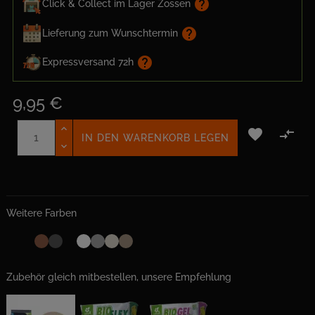
help
Click & Collect im Lager Zossen
help
Lieferung zum Wunschtermin
help
Expressversand 72h
9,95 €


IN DEN WARENKORB LEGEN
Weitere Farben
Zubehör gleich mitbestellen, unsere Empfehlung