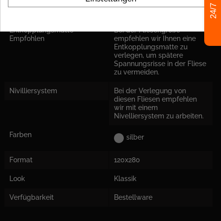
24/7 Hilfe
Einsatzort
Für Boden und Wand
geeignet
Entkopplungsmatte
Bei der Fliesengröße
Empfohlen
empfehlen wir Ihnen eine
Entkopplungsmatte zu
verlegen, um spätere
Spannungsrisse in der Fliese
zu vermeiden.
Nivilliersystem
Bei der Verlegung von
diesen Fliesen empfehlen
wir mit einem
Nivelliersystem zu arbeiten.
Farben
silber
Format
120x280
Look
Klassik
Verfügbarkeit
Bestellware