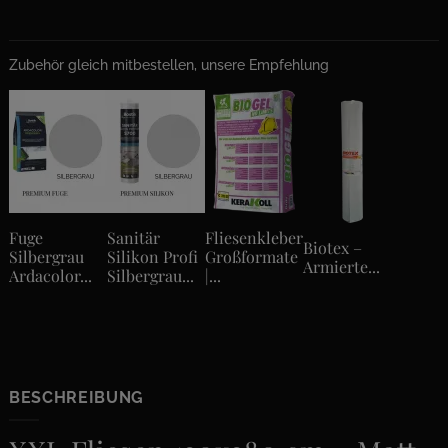
Zubehör gleich mitbestellen, unsere Empfehlung
Fuge
Sanitär
Fliesenkleber
Biotex –
Silbergrau
Silikon Profi
Großformate
Armierte...
Ardacolor...
Silbergrau...
|...
BESCHREIBUNG