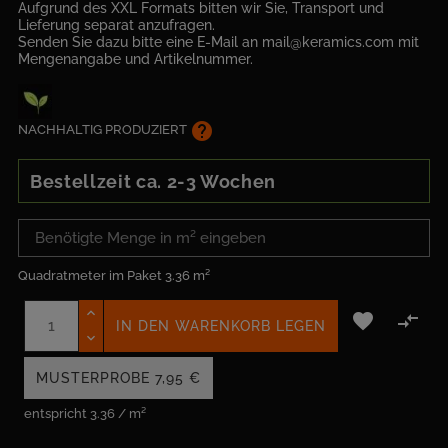
Aufgrund des XXL Formats bitten wir Sie, Transport und
Lieferung separat anzufragen.
Senden Sie dazu bitte eine E-Mail an mail@keramics.com mit
Mengenangabe und Artikelnummer.
help
NACHHALTIG PRODUZIERT
Bestellzeit ca. 2-3 Wochen
Quadratmeter im Paket
3.36 m²


IN DEN WARENKORB LEGEN
MUSTERPROBE
7,95 €
entspricht 3.36 / m²