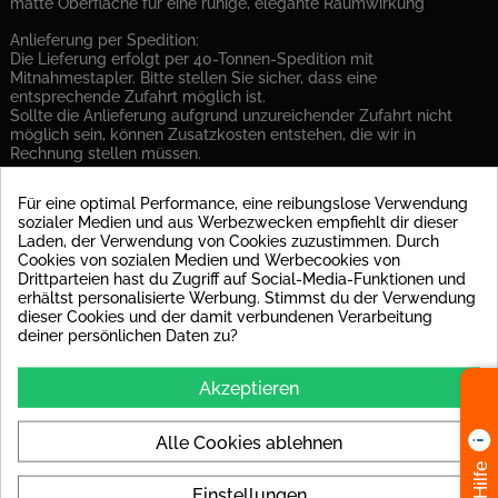
matte Oberfläche für eine ruhige, elegante Raumwirkung
Anlieferung per Spedition:
Die Lieferung erfolgt per 40-Tonnen-Spedition mit
Mitnahmestapler. Bitte stellen Sie sicher, dass eine
entsprechende Zufahrt möglich ist.
Sollte die Anlieferung aufgrund unzureichender Zufahrt nicht
möglich sein, können Zusatzkosten entstehen, die wir in
Rechnung stellen müssen.
Verlegung: Aufgrund des Großformats ist eine
Für eine optimal Performance, eine reibungslose Verwendung
Entkopplungsmatte zur fachgerechten Verlegung zwingend
sozialer Medien und aus Werbezwecken empfiehlt dir dieser
erforderlich.
Laden, der Verwendung von Cookies zuzustimmen. Durch
Cookies von sozialen Medien und Werbecookies von
Drittparteien hast du Zugriff auf Social-Media-Funktionen und
PRODUKT DETAILS
erhältst personalisierte Werbung. Stimmst du der Verwendung
dieser Cookies und der damit verbundenen Verarbeitung
deiner persönlichen Daten zu?
Datenblatt
Material
Feinsteinzeug glasiert
Akzeptieren
Stärke
6 mm
Alle Cookies ablehnen
Fliese Rektifiziert
ja
Einstellungen