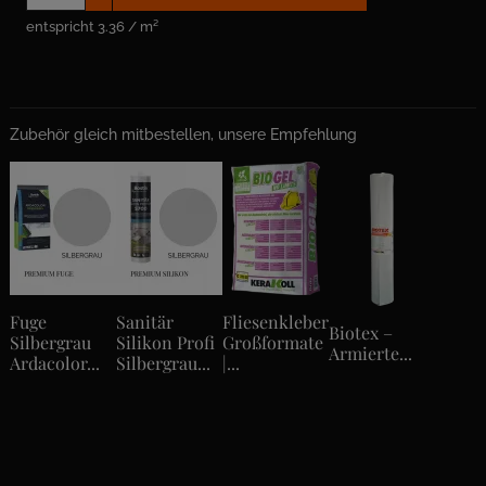
entspricht 3.36 / m²
Zubehör gleich mitbestellen, unsere Empfehlung
Fuge
Sanitär
Fliesenkleber
Biotex –
Silbergrau
Silikon Profi
Großformate
Armierte...
Ardacolor...
Silbergrau...
|...