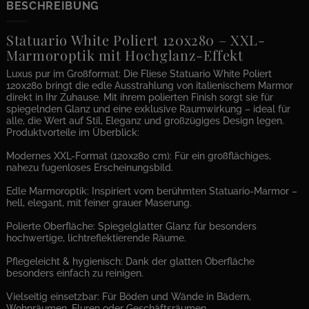
BESCHREIBUNG
Statuario White Poliert 120x280 – XXL-
Marmoroptik mit Hochglanz-Effekt
Luxus pur im Großformat: Die Fliese Statuario White Poliert
120x280 bringt die edle Ausstrahlung von italienischem Marmor
direkt in Ihr Zuhause. Mit ihrem polierten Finish sorgt sie für
spiegelnden Glanz und eine exklusive Raumwirkung – ideal für
alle, die Wert auf Stil, Eleganz und großzügiges Design legen.
Produktvorteile im Überblick:
Modernes XXL-Format (120x280 cm): Für ein großflächiges,
nahezu fugenloses Erscheinungsbild.
Edle Marmoroptik: Inspiriert vom berühmten Statuario-Marmor –
hell, elegant, mit feiner grauer Maserung.
Polierte Oberfläche: Spiegelglatter Glanz für besonders
hochwertige, lichtreflektierende Räume.
Pflegeleicht & hygienisch: Dank der glatten Oberfläche
besonders einfach zu reinigen.
Vielseitig einsetzbar: Für Böden und Wände in Bädern,
Wohnräumen, Fluren oder Geschäftsräumen.