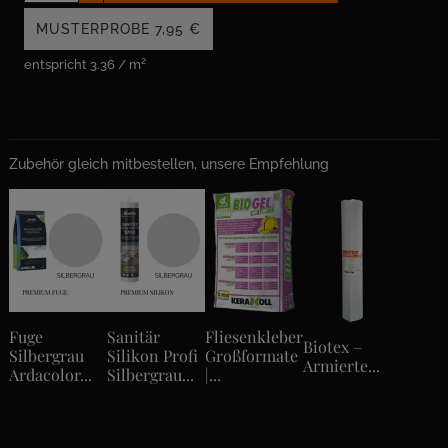
MUSTERPROBE
7,95 €
entspricht 3.36 / m²
Zubehör gleich mitbestellen, unsere Empfehlung
Fuge
Sanitär
Fliesenkleber
Biotex –
Silbergrau
Silikon Profi
Großformate
Armierte...
Ardacolor...
Silbergrau...
|...