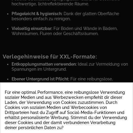
hochwertige, lichtreflektierende Räume.
Pflegeleicht & hygienisch:
Dank der glatten Oberfläche
besonders einfach zu reinigen.
Vielseitig einsetzbar:
Für Böden und Wände in Bädern,
Wohnräumen, Fluren oder Geschäftsräumen.
Verlegehinweise für XXL-Formate:
Entkopplungsmatten verwenden:
Ideal zur Vermeidung von
Spannungen im Untergrund.
Ebener Untergrund ist Pflicht:
Für eine reibungslose,
langlebige Verlegung.
Für eine optimal Performance, eine reibungslose Verwendung
Zwei-Personen-Montage empfohlen
– wegen Größe und
sozialer Medien und aus Werbezwecken empfiehlt dir dieser
Gewicht.
Laden, der Verwendung von Cookies zuzustimmen. Durch
Cookies von sozialen Medien und Werbecookies von
Empfehlung:
Verwenden Sie unseren
Ultra Kleber
, speziell
Drittparteien hast du Zugriff auf Social-Media-Funktionen und
für großformatige Fliesen entwickelt, für maximale Haftung
erhältst personalisierte Werbung. Stimmst du der Verwendung
und Verlegesicherheit.
dieser Cookies und der damit verbundenen Verarbeitung
deiner persönlichen Daten zu?