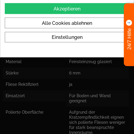
Unser Tipp:
Akzeptieren
Gleich mitbestellen:
Ultra Kleber
– für ein perfektes Ergebnis
ohne Kompromisse.
Alle Cookies ablehnen
24/7 Hilfe
PRODUKT DETAILS
Einstellungen
Datenblatt
Material
Feinsteinzeug glasiert
Stärke
6 mm
Fliese Rektifiziert
ja
Einsatzort
Für Boden und Wand
geeignet
Polierte Oberfläche
Aufgrund der
Kratzempfindlichkeit eignen
sich polierte Fliesen weniger
für stark beanspruchte
Innenräume.