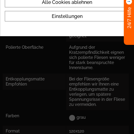
Alle Cookies ablehnen
Stärke
9 mm
24/7 Hilfe
Einstellungen
Fliese Rektifiziert
ja
Einsatzort
Für Boden und Wand
geeignet
Polierte Oberfläche
Aufgrund der
Kratzempfindlichkeit eignen
sich polierte Fliesen weniger
für stark beanspruchte
Innenräume.
Entkopplungsmatte
Bei der Fliesengröße
Empfohlen
empfehlen wir Ihnen eine
Entkopplungsmatte zu
verlegen, um spätere
Spannungsrisse in der Fliese
zu vermeiden.
Farben
grau
Format
120x120