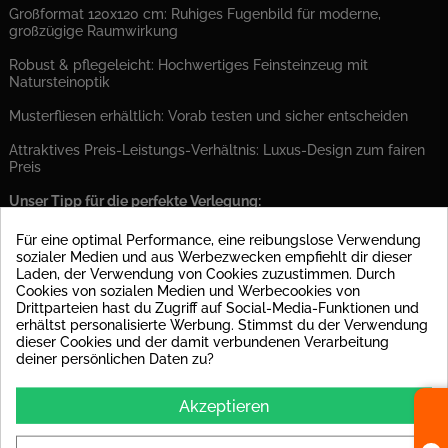
Großformat 120x120 cm: Ruhiges Fugenbild für moderne,
großzügige Raumwirkung
Robust & pflegeleicht: Hochwertiges Feinsteinzeug mit
Natursteinoptik
Musterfliesen erhältlich: Vorab testen und sicher entscheiden
Attraktives Preis-Leistungs-Verhältnis: Luxus-Design zum fairen
Preis
Unser Tipp für die perfekte Verlegung:
Für ein dauerhaft perfektes Ergebnis empfehlen wir unbedingt
Für eine optimal Performance, eine reibungslose Verwendung
die Verlegung auf einer Entkopplungsmatte. Diese minimiert
sozialer Medien und aus Werbezwecken empfiehlt dir dieser
Spannungen im Untergrund und erhöht die Langlebigkeit Ihrer
Laden, der Verwendung von Cookies zuzustimmen. Durch
Fliesen – besonders bei großformatigen Fliesen wie dieser ein
Cookies von sozialen Medien und Werbecookies von
echter Mehrwert.
Drittparteien hast du Zugriff auf Social-Media-Funktionen und
erhältst personalisierte Werbung. Stimmst du der Verwendung
dieser Cookies und der damit verbundenen Verarbeitung
PRODUKT DETAILS
deiner persönlichen Daten zu?
Datenblatt
Akzeptieren
Material
Feinsteinzeug glasiert