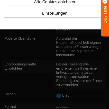
Alle Cookies ablehnen
Stärke
9 mm
24/7 Hilfe
Einstellungen
Fliese Rektifiziert
ja
Einsatzort
Für Boden und Wand
geeignet
Polierte Oberfläche
Aufgrund der
Kratzempfindlichkeit eignen
sich polierte Fliesen weniger
für stark beanspruchte
Innenräume.
Entkopplungsmatte
Bei der Fliesengröße
Empfohlen
empfehlen wir Ihnen eine
Entkopplungsmatte zu
verlegen, um spätere
Spannungsrisse in der Fliese
zu vermeiden.
Farben
blau
Format
120x120