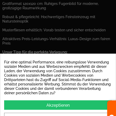
Großformat 120x120 cm: Ruhiges Fugenbild für moderne,
großzügige Raumwirkung
Robust & pflegeleicht: Hochwertiges Feinsteinzeug mit
Natursteinoptik
Musterfliesen erhältlich: Vorab testen und sicher entscheiden
Attraktives Preis-Leistungs-Verhältnis: Luxus-Design zum fairen
Preis
Unser Tipp für die perfekte Verlegung:
Für ein dauerhaft perfektes Ergebnis empfehlen wir unbedingt
Für eine optimal Performance, eine reibungslose Verwendung
die Verlegung auf einer Entkopplungsmatte. Diese minimiert
sozialer Medien und aus Werbezwecken empfiehlt dir dieser
Spannungen im Untergrund und erhöht die Langlebigkeit Ihrer
Laden, der Verwendung von Cookies zuzustimmen. Durch
Fliesen – besonders bei großformatigen Fliesen wie dieser ein
Cookies von sozialen Medien und Werbecookies von
echter Mehrwert.
Drittparteien hast du Zugriff auf Social-Media-Funktionen und
erhältst personalisierte Werbung. Stimmst du der Verwendung
dieser Cookies und der damit verbundenen Verarbeitung
PRODUKT DETAILS
deiner persönlichen Daten zu?
Datenblatt
Akzeptieren
Material
Feinsteinzeug glasiert