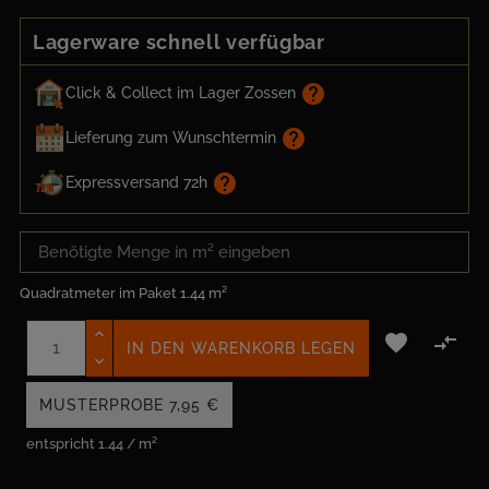
Lagerware schnell verfügbar
help
Click & Collect im Lager Zossen
help
Lieferung zum Wunschtermin
help
Expressversand 72h
Quadratmeter im Paket
1.44 m²


IN DEN WARENKORB LEGEN
MUSTERPROBE
7,95 €
entspricht 1.44 / m²