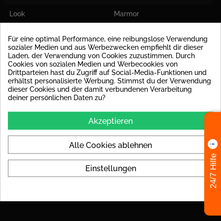
Look
Marmor
Verfügbarkeit
Lagerware
Für eine optimal Performance, eine reibungslose Verwendung
sozialer Medien und aus Werbezwecken empfiehlt dir dieser
Laden, der Verwendung von Cookies zuzustimmen. Durch
Spezifische Referenzen
Cookies von sozialen Medien und Werbecookies von
Drittparteien hast du Zugriff auf Social-Media-Funktionen und
erhältst personalisierte Werbung. Stimmst du der Verwendung
dieser Cookies und der damit verbundenen Verarbeitung
deiner persönlichen Daten zu?
Akzeptieren
MUSTERFLIESEN einfach
Alle Cookies ablehnen
bestellen.
24/7 Hilfe
Einstellungen
Die Fliesenauswahl ist eine wichtige Entscheidung und
Sie wollen es richtig machen.
Wir verstehen das! Bestellen Sie noch heute Muster, um
die richtige Wahl zu treffen.