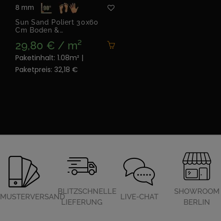
8 mm
Sun Sand Poliert 30x60
Cm Boden &
Wandfliesen
29,80 € / m²
Paketinhalt: 1.08m² |
Paketpreis: 32,18 €
BLITZSCHNELLE
SHOWROOM
MUSTERVERSAND
LIVE-CHAT
LIEFERUNG
BERLIN