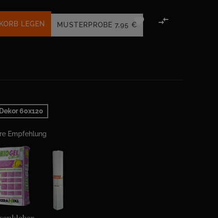


KORB LEGEN
MUSTERPROBE
7,95 €
Dekor 60x120
ere Empfehlung
esenkleber