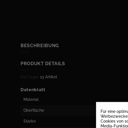
BESCHREIBUNG
PRODUKT DETAILS
Auf Lager
13 Artikel
Datenblatt
Material
Oberfläche
Für eine opti
Werbezwecken 
Cookies von so
Stärke
Media-Funktio