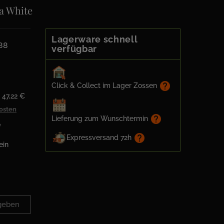
ia White
Lagerware schnell
88
verfügbar
help
Click & Collect im Lager Zossen
 47,22 €
kosten
help
Lieferung zum Wunschtermin
e
help
Expressversand 72h
ein