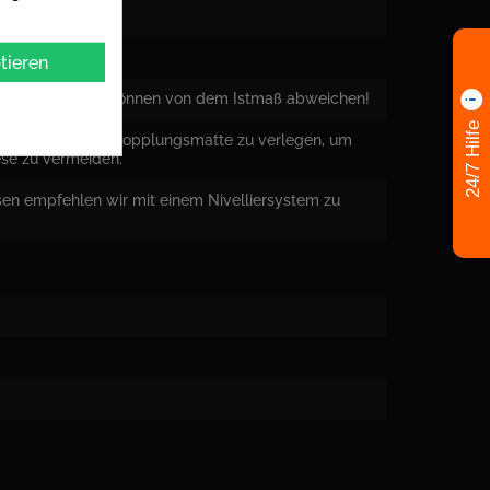
tieren
Hersteller und können von dem Istmaß abweichen!
24/7 Hilfe
ir Ihnen eine Entkopplungsmatte zu verlegen, um
ese zu vermeiden.
sen empfehlen wir mit einem Nivelliersystem zu