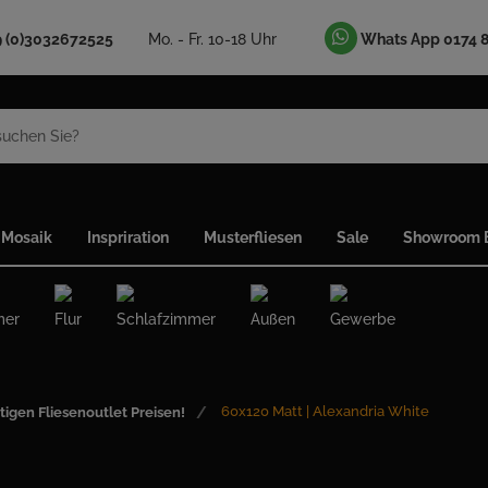
9 (0)3032672525
Mo. - Fr. 10-18 Uhr
Whats App 0174 
Mosaik
Inspriration
Musterfliesen
Sale
Showroom B
mer
Flur
Schlafzimmer
Außen
Gewerbe
60x120 Matt | Alexandria White
tigen Fliesenoutlet Preisen!