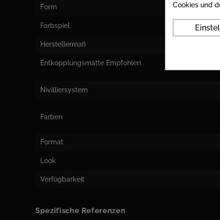
Cookies und d
Form
Farbspiel
Einste
Herstellermaß
Entkopplungsmatte Empfohlen
Nivilliersystem
Farben
Format
Look
Verfügbarkeit
Spezifische Referenzen