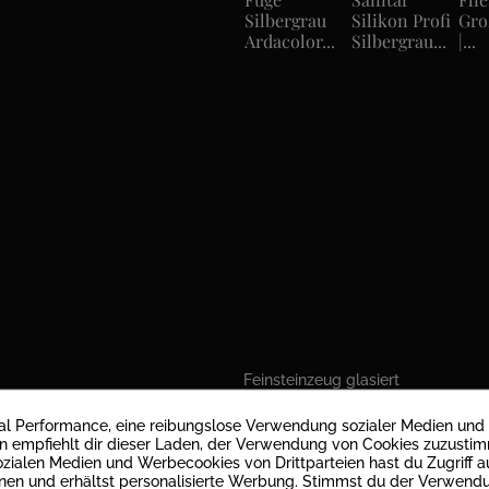
Silbergrau
Silikon Profi
Gro
Ardacolor...
Silbergrau...
|...
Feinsteinzeug glasiert
matt
mal Performance, eine reibungslose Verwendung sozialer Medien und
empfiehlt dir dieser Laden, der Verwendung von Cookies zuzusti
zialen Medien und Werbecookies von Drittparteien hast du Zugriff au
9 mm
nen und erhältst personalisierte Werbung. Stimmst du der Verwend