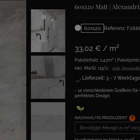
60x120 Matt | Alexandr
60x120
Referenz: F268
33,02 € / m²
Paketinhalt: 1.43m² | Paketpreis:
inkl. MwSt. (19%)
zzgl. Versand
Lieferzeit: 3 - 7 Werktag

- 12 verschiedenen Grafiken für 
perfektes Design
help
NACHHALTIG PRODUZIERT
Quadratmeter im Paket
1.43 m²