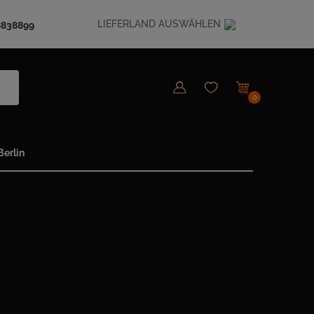
LIEFERLAND AUSWÄHLEN
8838899
0
erlin