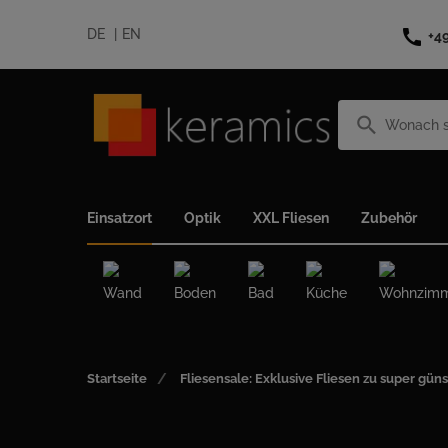
call
DE
EN
+4
search
Einsatzort
Optik
XXL Fliesen
Zubehör
Wand
Boden
Bad
Küche
Wohnzim
Startseite
Fliesensale: Exklusive Fliesen zu super güns