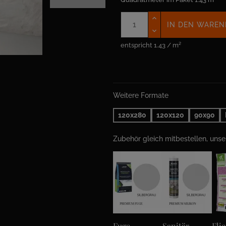
IN DEN WAREN
entspricht 1.43 / m²
Weitere Formate
120x280
120x120
90x90
Zubehör gleich mitbestellen, uns
Fuge
Sanitär
Fli