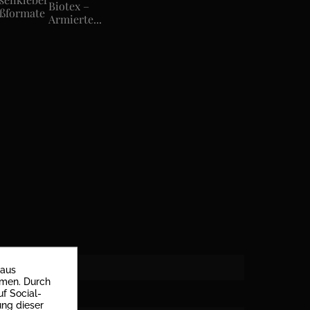
Biotex –
ßformate
Armierte...
 aus
mmen. Durch
f Social-
ung dieser