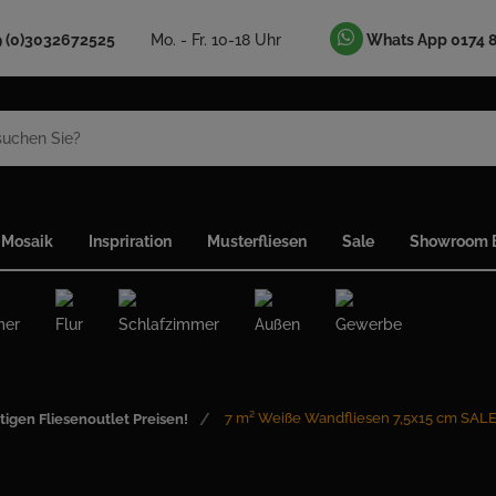
9 (0)3032672525
Mo. - Fr. 10-18 Uhr
Whats App 0174 
Mosaik
Inspriration
Musterfliesen
Sale
Showroom B
mer
Flur
Schlafzimmer
Außen
Gewerbe
7 m² Weiße Wandfliesen 7,5x15 cm SAL
tigen Fliesenoutlet Preisen!