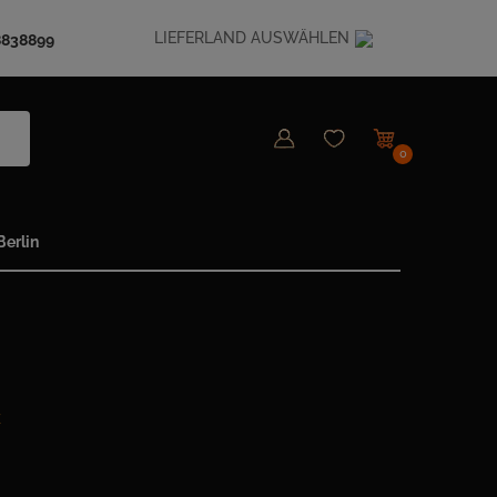
LIEFERLAND AUSWÄHLEN
8838899
0
erlin
E