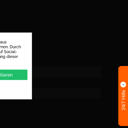
 aus
mmen. Durch
f Social-
ung dieser
tieren
24/7 Hilfe