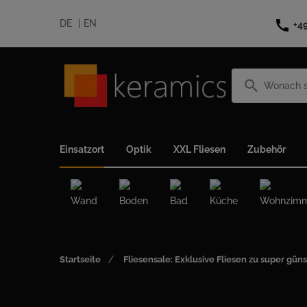
call
DE
EN
+4
search
Einsatzort
Optik
XXL Fliesen
Zubehör
Wand
Boden
Bad
Küche
Wohnzim
Startseite
Fliesensale: Exklusive Fliesen zu super güns