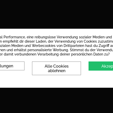
mal Performance, eine reibungslose Verwendung sozialer Medien und
empfiehlt dir dieser Laden, der Verwendung von Cookies zuzusti
zialen Medien und Werbecookies von Drittparteien hast du Zugriff au
nen und erhältst personalisierte Werbung. Stimmst du der Verwend
Steingut; weißer Fliesen-Scherben
er damit verbundenen Verarbeitung deiner persönlichen Daten zu?
glänzend
llungen
Alle Cookies
Akzep
ablehnen
8 mm
Nur für die Wand geeignet