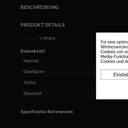
BESCHREIBUNG
PRODUKT DETAILS
Auf Lager
7 Artikel
Für eine opti
Werbezwecken 
Datenblatt
Cookies von so
Media-Funktio
Material
Cookies und d
Oberfläche
Einste
Stärke
Einsatzort
Spezifische Referenzen