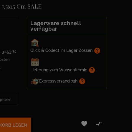
 7,5x15 Cm SALE
Lagerware schnell
verfügbar
help
Click & Collect im Lager Zossen
: 31,53 €
kosten
e
help
Lieferung zum Wunschtermin
help
Expressversand 72h


KORB LEGEN