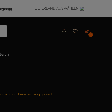
LIEFERLAND AUSWÄHLEN
8838899
0
erlin
 20x120cm Feinsteinzeug glasiert