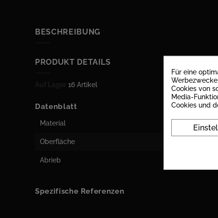
BESCHREIBUNG
PRODUKT DETAILS
Für eine opti
Werbezwecken 
Auf Lager
16 Artikel
Cookies von so
Media-Funktio
Cookies und d
Datenblatt
Material
Einste
Oberfläche
Abrieb
Spezifische Referenzen