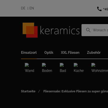
call
DE
EN
+4
search
Einsatzort
Optik
XXL Fliesen
Zubehör
Wand
Boden
Bad
Küche
Wohnzim
Startseite
Fliesensale: Exklusive Fliesen zu super güns