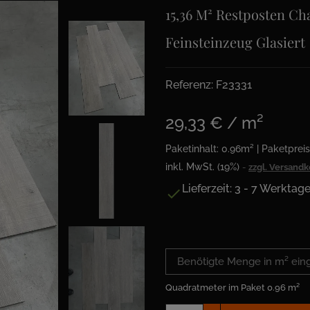
15,36 M² Restposten C
Feinsteinzeug Glasiert
Referenz: F23331
29,33 € / m²
Paketinhalt: 0.96m² | Paketpreis
inkl. MwSt. (19%)
zzgl. Versand
Lieferzeit: 3 - 7 Werktag

Quadratmeter im Paket
0.96 m²