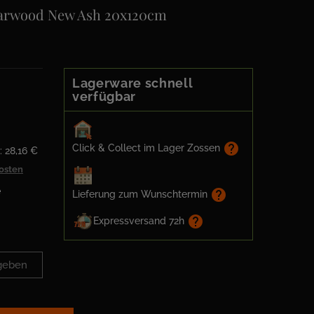
harwood New Ash 20x120cm
Lagerware schnell
verfügbar
help
Click & Collect im Lager Zossen
: 28,16 €
kosten
e
help
Lieferung zum Wunschtermin
help
Expressversand 72h