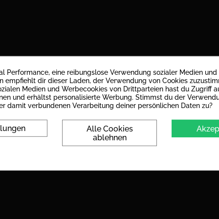
mal Performance, eine reibungslose Verwendung sozialer Medien und
empfiehlt dir dieser Laden, der Verwendung von Cookies zuzusti
zialen Medien und Werbecookies von Drittparteien hast du Zugriff au
nen und erhältst personalisierte Werbung. Stimmst du der Verwend
er damit verbundenen Verarbeitung deiner persönlichen Daten zu?
Feinsteinzeug glasiert
llungen
Alle Cookies
Akzep
ablehnen
matt
PEI IV: Fliese kann bei hohen Be