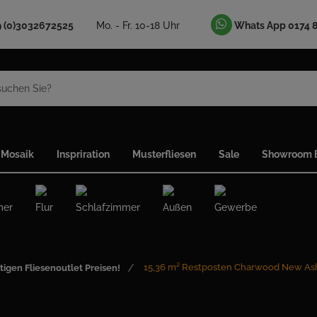
9 (0)3032672525
Mo. - Fr. 10-18 Uhr
Whats App 0174 
Mosaik
Inspriration
Musterfliesen
Sale
Showroom B
mer
Flur
Schlafzimmer
Außen
Gewerbe
15,36 m² Restposten Charwood New Ash
tigen Fliesenoutlet Preisen!