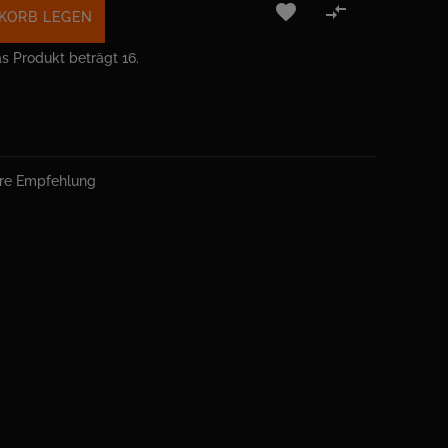


KORB LEGEN
s Produkt beträgt 16.
ere Empfehlung