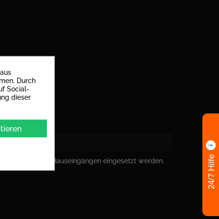
 aus
mmen. Durch
f Social-
ung dieser
tieren
24/7 Hilfe
anspruchungen in Hauseingängen eingesetzt werden.