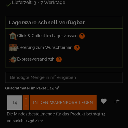
Lieferzeit: 3 - 7 Werktage

Lagerware schnell verfügbar
help
Click & Collect im Lager Zossen
help
Lieferung zum Wunschtermin
help
Expressversand 72h
Quadratmeter im Paket
1.24 m²


IN DEN WARENKORB LEGEN
Die Mindestbestellmenge für das Produkt beträgt 14.
entspricht 17.36 / m²