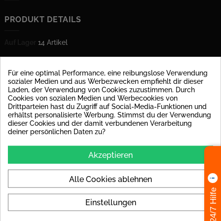
PRODUKT DETAILS
Auf Lager
14 Artikel
Datenblatt
Für eine optimal Performance, eine reibungslose Verwendung
sozialer Medien und aus Werbezwecken empfiehlt dir dieser
Material
Feinsteinzeug glasiert
Laden, der Verwendung von Cookies zuzustimmen. Durch
Cookies von sozialen Medien und Werbecookies von
Oberfläche
matt
Drittparteien hast du Zugriff auf Social-Media-Funktionen und
erhältst personalisierte Werbung. Stimmst du der Verwendung
Farben
schwarz
dieser Cookies und der damit verbundenen Verarbeitung
deiner persönlichen Daten zu?
Look
Vintage
Akzeptieren
Verfügbarkeit
Lagerware
Alle Cookies ablehnen
24/7 Hilfe
Spezifische Referenzen
Einstellungen