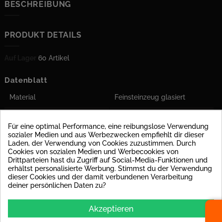
BESCHREIBUNG
PRODUKT DETAILS
Auf Lager
60 Artikel
Datenblatt
Material
Feinsteinzeug glasiert
Oberfläche
matt
Für eine optimal Performance, eine reibungslose Verwendung
sozialer Medien und aus Werbezwecken empfiehlt dir dieser
Rutschsicherheit
R9 : z.B. Bodenfliesen in
Laden, der Verwendung von Cookies zuzustimmen. Durch
Innbereichen, in
Cookies von sozialen Medien und Werbecookies von
allgemeinen, öffentlichen
Drittparteien hast du Zugriff auf Social-Media-Funktionen und
Bereichen (Büros, Hausflur)
erhältst personalisierte Werbung. Stimmst du der Verwendung
dieser Cookies und der damit verbundenen Verarbeitung
Einsatzort
Für Boden und Wand
deiner persönlichen Daten zu?
geeignet
Farben
Akzeptieren
grau