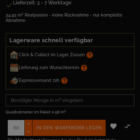
Lieferzeit: 3 - 7 Werktage

34,92 m² Restposten - keine Rücknahme - nur komplette
Abnahme
Lagerware schnell verfügbar
help
Click & Collect im Lager Zossen
help
Lieferung zum Wunschtermin
help
Expressversand 72h
Quadratmeter im Paket
0.58 m²


IN DEN WARENKORB LEGEN