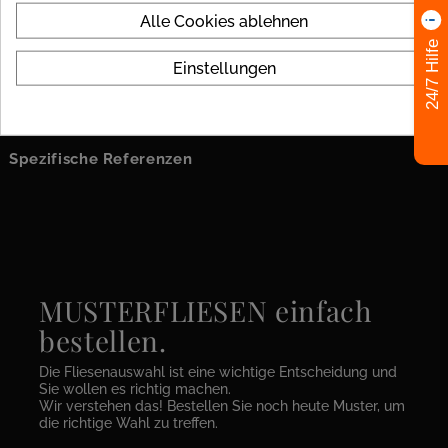
Format
9,5x59
Alle Cookies ablehnen
24/7 Hilfe
Look
Stein
Einstellungen
Verfügbarkeit
Lagerware
Spezifische Referenzen
MUSTERFLIESEN einfach
bestellen.
Die Fliesenauswahl ist eine wichtige Entscheidung und
Sie wollen es richtig machen.
Wir verstehen das! Bestellen Sie noch heute Muster, um
die richtige Wahl zu treffen.