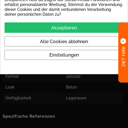
Fliese Rektifiziert
ja
erhältst personalisierte Werbung. Stimmst du der Verwendung
dieser Cookies und der damit verbundenen Verarbeitung
Einsatzort
Für Boden und Wand
deiner persönlichen Daten zu?
geeignet
Entkopplungsmatte
Bei der Fliesengröße
Akzeptieren
Empfohlen
empfehlen wir Ihnen eine
Entkopplungsmatte zu
Alle Cookies ablehnen
verlegen, um spätere
Spannungsrisse in der Fliese
24/7 Hilfe
zu vermeiden.
Einstellungen
Farben
grau
Format
120x120
Look
Beton
Verfügbarkeit
Lagerware
Spezifische Referenzen