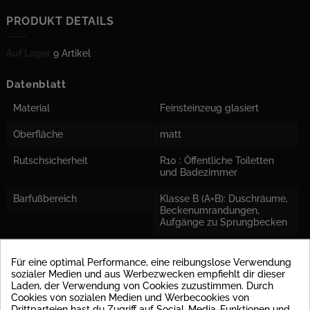
PRODUKT DETAILS
Auf Lager
9 Artikel
Datenblatt
Material
Feinsteinzeug glasiert
Oberfläche
matt
Rutschsicherheit
R10 : Öffentliche Toiletten
und Badezimmer
Barfußbereich
Klasse B (A+B): Duschräume,
Beckenumrandungen,
Aufgänge zu Sprungbecken
Abrieb
PEI IV: Fliese kann bei hohen
Beanspruchungen in
Für eine optimal Performance, eine reibungslose Verwendung
Hauseingängen eingesetzt
sozialer Medien und aus Werbezwecken empfiehlt dir dieser
werden.
Laden, der Verwendung von Cookies zuzustimmen. Durch
Cookies von sozialen Medien und Werbecookies von
Drittparteien hast du Zugriff auf Social-Media-Funktionen und