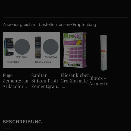
Zubehör gleich mitbestellen, unsere Empfehlung
Fuge
Sanitär
Fliesenkleber
Biotex –
Zementgrau
Silikon Profi
Großformate
Armierte...
Ardacolor...
Zementgrau...
|...
BESCHREIBUNG