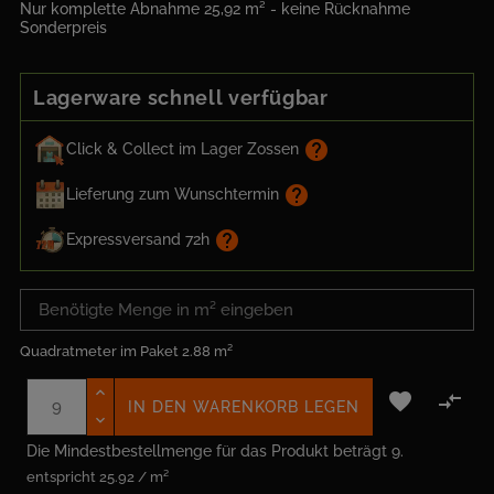
Nur komplette Abnahme 25,92 m² - keine Rücknahme
Sonderpreis
Lagerware schnell verfügbar
help
Click & Collect im Lager Zossen
help
Lieferung zum Wunschtermin
help
Expressversand 72h
Quadratmeter im Paket
2.88 m²


IN DEN WARENKORB LEGEN
Die Mindestbestellmenge für das Produkt beträgt 9.
entspricht 25.92 / m²