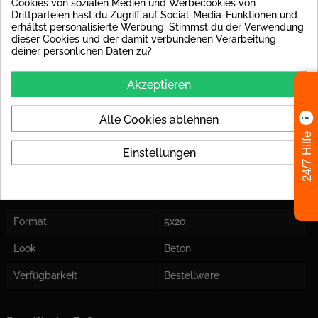
Cookies von sozialen Medien und Werbecookies von
Stärke
9 mm
Drittparteien hast du Zugriff auf Social-Media-Funktionen und
erhältst personalisierte Werbung. Stimmst du der Verwendung
Rutschsicherheit
R9 : z.B. Bodenfliesen in
dieser Cookies und der damit verbundenen Verarbeitung
Innbereichen, in
deiner persönlichen Daten zu?
allgemeinen, öffentlichen
Bereichen (Büros, Hausflur)
Akzeptieren
Einsatzort
Für Boden und Wand
geeignet
Alle Cookies ablehnen
Herstellermaß
Fliesenmaße sind Nennmaße
24/7 Hilfe
vom Hersteller und können
Einstellungen
von dem Istmaß abweichen!
Farben
weiß
Format
5x20
Look
Beton
Verfügbarkeit
Bestellware