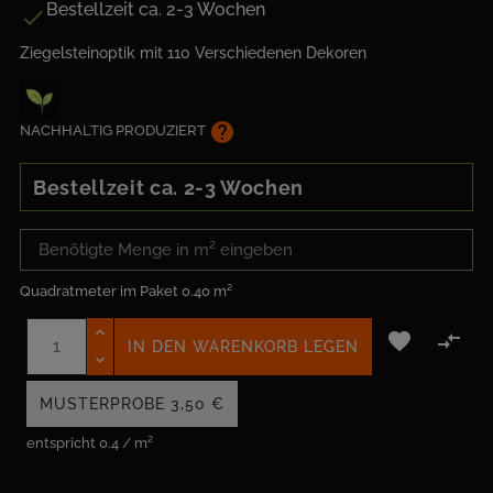
Bestellzeit ca. 2-3 Wochen

Ziegelsteinoptik mit 110 Verschiedenen Dekoren
help
NACHHALTIG PRODUZIERT
Bestellzeit ca. 2-3 Wochen
Quadratmeter im Paket
0.40 m²


IN DEN WARENKORB LEGEN
MUSTERPROBE
3,50 €
entspricht 0.4 / m²