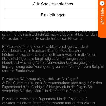
Alle Cookies ablehnen
"Perfekt für unser modernes Interior. Sieht aus wie ein
24/7 Hilfe
nächtlicher Wald."
Einstellungen
FAQ
F: Wie stark ist der Grünstich zu sehen?
A: Dezent aber sichtbar. Es ist kein reines Schwarz. Das Grün
schimmert je nach Lichteinfall mal kräftiger, mal leichter durch.
Genau das macht die Besonderheit dieser Fliese aus.
F: Müssen Krakelee-Fliesen wirklich versiegelt werden?
A: Ja, besonders in feuchten Räumen (Bad, Dusche,
Küchenspritzschutz). Unbehandelt kann Wasser in die feinen
Risse eindringen und langfristig zu Verfärbungen oder
Materialschwächung führen. Verwenden Sie eine geeignete
Imprägnierung oder Versiegelung vor dem Verlegen zum Beispiel
unseren
Fleckschutz!
F: Welches Werkzeug eignet sich zum Verfugen?
A: Eine Gummirakete oder Schwammrakete aber tragen Sie den
Fugenmörtel nicht flächig auf. Nur gezielt in die Fugen. So
vermeiden Sie, dass Mörtel in die Krakelee-Risse läuft.
F: Was tun, wenn doch Fugenmörtel in die Risse gerät?
A: Sofort mit einem feuchten Schwamm und klarem Wasser