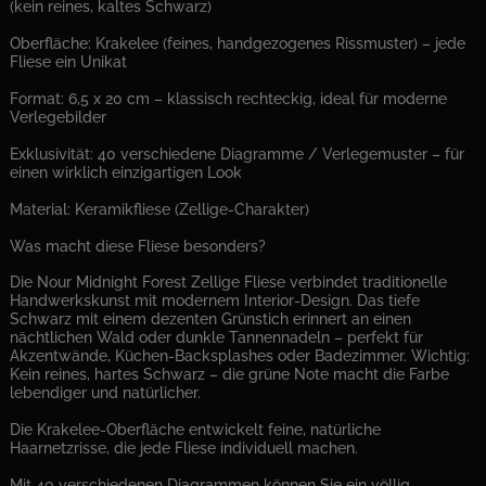
(kein reines, kaltes Schwarz)
Oberfläche: Krakelee (feines, handgezogenes Rissmuster) – jede
Fliese ein Unikat
Format: 6,5 x 20 cm – klassisch rechteckig, ideal für moderne
Verlegebilder
Exklusivität: 40 verschiedene Diagramme / Verlegemuster – für
einen wirklich einzigartigen Look
Material: Keramikfliese (Zellige-Charakter)
Was macht diese Fliese besonders?
Die Nour Midnight Forest Zellige Fliese verbindet traditionelle
Handwerkskunst mit modernem Interior-Design. Das tiefe
Schwarz mit einem dezenten Grünstich erinnert an einen
nächtlichen Wald oder dunkle Tannennadeln – perfekt für
Akzentwände, Küchen-Backsplashes oder Badezimmer. Wichtig:
Kein reines, hartes Schwarz – die grüne Note macht die Farbe
lebendiger und natürlicher.
Die Krakelee-Oberfläche entwickelt feine, natürliche
Haarnetzrisse, die jede Fliese individuell machen.
Mit 40 verschiedenen Diagrammen können Sie ein völlig