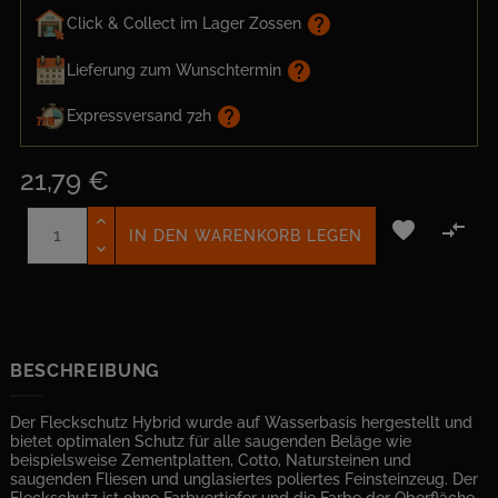
help
Click & Collect im Lager Zossen
help
Lieferung zum Wunschtermin
help
Expressversand 72h
21,79 €


IN DEN WARENKORB LEGEN
BESCHREIBUNG
Der Fleckschutz Hybrid wurde auf Wasserbasis hergestellt und
bietet optimalen Schutz für alle saugenden Beläge wie
beispielsweise Zementplatten, Cotto, Natursteinen und
saugenden Fliesen und unglasiertes poliertes Feinsteinzeug. Der