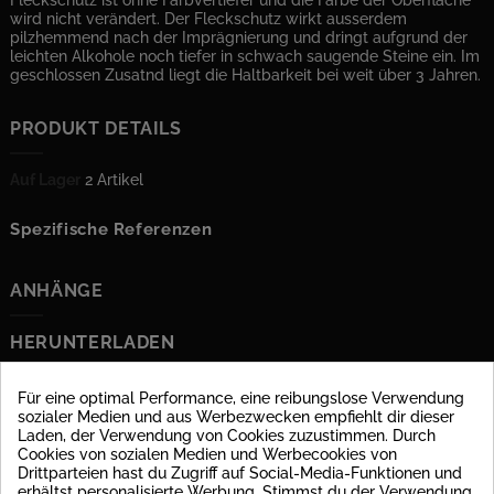
Fleckschutz ist ohne Farbvertiefer und die Farbe der Oberfläche
wird nicht verändert. Der Fleckschutz wirkt ausserdem
pilzhemmend nach der Imprägnierung und dringt aufgrund der
leichten Alkohole noch tiefer in schwach saugende Steine ein. Im
geschlossen Zusatnd liegt die Haltbarkeit bei weit über 3 Jahren.
PRODUKT DETAILS
Auf Lager
2 Artikel
Spezifische Referenzen
ANHÄNGE
HERUNTERLADEN
Technisches Datenblatt
Für eine optimal Performance, eine reibungslose Verwendung
Hybrid Fleckschutz
sozialer Medien und aus Werbezwecken empfiehlt dir dieser
Laden, der Verwendung von Cookies zuzustimmen. Durch
Herunterladen (1.15MB)
Cookies von sozialen Medien und Werbecookies von
Drittparteien hast du Zugriff auf Social-Media-Funktionen und
erhältst personalisierte Werbung. Stimmst du der Verwendung