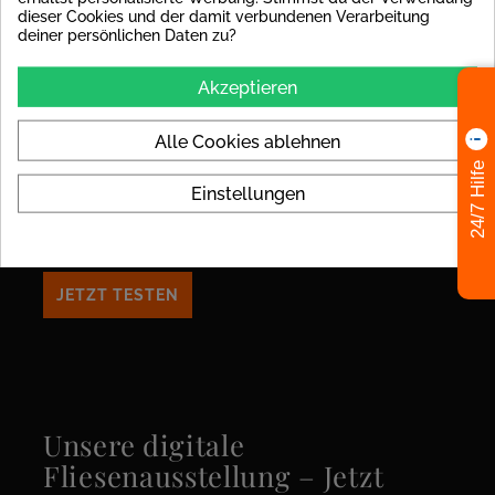
dieser Cookies und der damit verbundenen Verarbeitung
deiner persönlichen Daten zu?
MUSTERFLIESEN einfach
Akzeptieren
bestellen.
Alle Cookies ablehnen
Die Fliesenauswahl ist eine wichtige Entscheidung und
24/7 Hilfe
Sie wollen es richtig machen.
Wir verstehen das! Bestellen Sie noch heute Muster, um
Einstellungen
die richtige Wahl zu treffen.
JETZT TESTEN
Unsere digitale
Fliesenausstellung – Jetzt