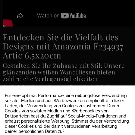
Entdecken Sie die Vielfalt des
Designs mit Amazonia E234937
Artic 6,5x20cm
Gestalten Sie Ihr Zuhause mit Stil: Unsere
glänzenden weißen Wandfliesen bieten
zahlreiche Verlegemöglichkeiten
Die Gestaltung Ihres Zuhauses sollte ein Spiegelbild Ihrer
Persönlichkeit sein. Mit den modernen weißen Wandfliesen
Für eine optimal Performance, eine reibungslose Verwendung
Amazonia E234937 Artic 6,5x20cm können Sie Ihrer Kreativität
sozialer Medien und aus Werbezwecken empfiehlt dir dieser
freien Lauf lassen. Dank ihrer glänzenden Oberfläche und
Laden, der Verwendung von Cookies zuzustimmen. Durch
rustikalen Kanten lassen sich verschiedenste
Cookies von sozialen Medien und Werbecookies von
Verlegemöglichkeiten realisieren – von Fischgrät bis hin zu
Drittparteien hast du Zugriff auf Social-Media-Funktionen und
hochkant und halbverband. Entdecken Sie die Vielfalt des
erhältst personalisierte Werbung. Stimmst du der Verwendung
Designs und verwandeln Sie Ihr Zuhause in eine wahre Oase!
dieser Cookies und der damit verbundenen Verarbeitung
deiner persönlichen Daten zu?
- Verleihen Sie Ihrem Zuhause mit unseren modernen weißen