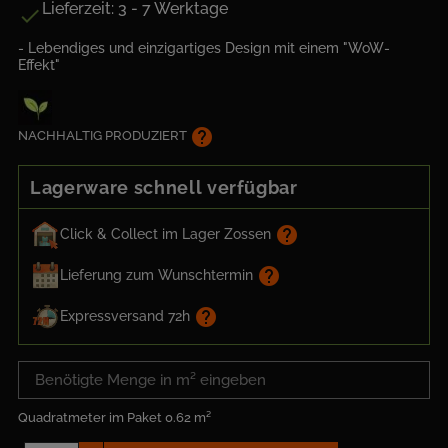
Lieferzeit: 3 - 7 Werktage

- Lebendiges und einzigartiges Design mit einem "WoW-
Effekt"
help
NACHHALTIG PRODUZIERT
Lagerware schnell verfügbar
help
Click & Collect im Lager Zossen
help
Lieferung zum Wunschtermin
help
Expressversand 72h
Quadratmeter im Paket
0.62 m²