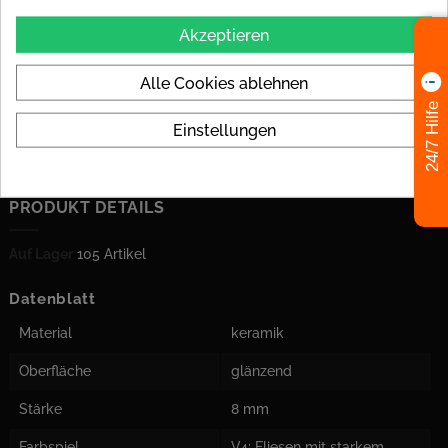
Wandfliesen ein zeitloses Design
Akzeptieren
- Die rustikalen Kanten der Fliesen verleihen jedem Raum eine
besondere Note
Alle Cookies ablehnen
- Entdecken Sie die Vielfalt an Verlegemöglichkeiten und
24/7 Hilfe
gestalten Sie Ihre Räume individuell
Einstellungen
- Profitieren Sie von der hochwertigen Qualität und Langlebigkeit
unserer Wandfliesen
PRODUKT DETAILS
Auf Lager
105 Artikel
Datenblatt
Material
keramik
Oberfläche
glänzend
Stärke
8 mm
Farbspiel
V4: Fliesen mit starkem