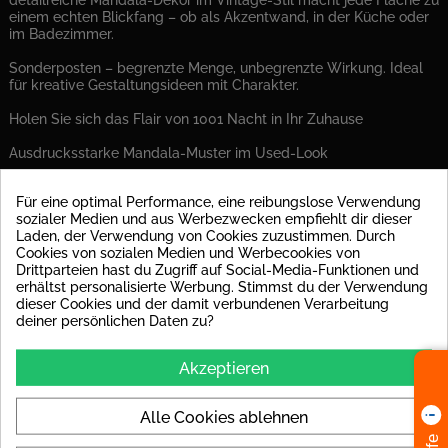
detailreiche Mandala-Dekor im Vintage-Stil macht jede Fläche zu
einem echten Blickfang – ob als Akzentwand, in der Küche oder
im Badezimmer.
Sonderposten – begrenzte Menge, unbegrenzte Wirkung. Ideal
für kreative Gestaltungsideen mit Charakter.
Holen Sie sich das Flair von 1001 Nacht in Ihr Zuhause
Ausdrucksstarke Mandala-Muster im Used-Look
Vintage-Charme auf kompakten 15x15 cm
Für eine optimal Performance, eine reibungslose Verwendung
sozialer Medien und aus Werbezwecken empfiehlt dir dieser
Perfekt für individuelle Akzente an Wandflächen
Laden, der Verwendung von Cookies zuzustimmen. Durch
Cookies von sozialen Medien und Werbecookies von
Nur solange der Vorrat reicht – jetzt zugreifen!
Drittparteien hast du Zugriff auf Social-Media-Funktionen und
erhältst personalisierte Werbung. Stimmst du der Verwendung
Mandala Vintage Wandfliesen – weil das Besondere nie aus der
dieser Cookies und der damit verbundenen Verarbeitung
Mode kommt.
deiner persönlichen Daten zu?
PRODUKT DETAILS
Akzeptieren
Auf Lager
134 Artikel
Alle Cookies ablehnen
Datenblatt