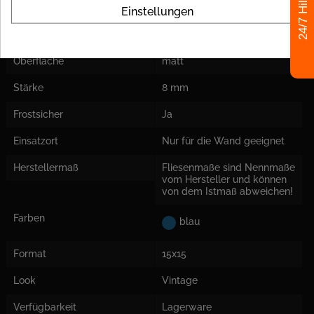
24/7 Hilfe
Einstellungen
Material
Steingut; roter Fliesen-
Scherben
Oberfläche
matt
Stärke
8 mm
Frostsicher
Ja
Einsatzort
Nur für die Wand geeignet
Herstellermaß
Fliesenmaße sind Nennmaße
vom Hersteller und können
von dem Istmaß abweichen!
Farben
blau
Format
15x15
Look
Vintage
Verfügbarkeit
Lagerware