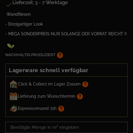
Lieferzeit: 3 - 7 Werktage

Wandfliesen
- Einzigartiger Look
- MEGA SONDERPREIS NUR SOLANGE DER VORRAT REICHT !!
help
NACHHALTIG PRODUZIERT
Lagerware schnell verfügbar
help
Click & Collect im Lager Zossen
help
Lieferung zum Wunschtermin
help
Expressversand 72h