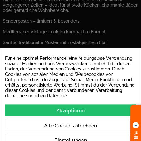
vergangener Zeiten – ideal für stilvolle Küchen, charmante Bäder
oder gemütliche Wohnbereiche.
Sonderposten – limitiert & besonders.
Mediterraner Vintage-Look im kompakten Format
Sanfte, traditionelle Muster mit nostalgischem Flair
15x15 cm – perfekt für Akzentflächen und kreative Gestaltungen
Für eine optimal Performance, eine reibungslose Verwendung
sozialer Medien und aus Werbezwecken empfiehlt dir dieser
Used-Optik für eine authentische, zeitlose Wirkung
Laden, der Verwendung von Cookies zuzustimmen. Durch
Cookies von sozialen Medien und Werbecookies von
Für alle, die das Besondere lieben – Bastide entdecken!
Drittparteien hast du Zugriff auf Social-Media-Funktionen und
erhältst personalisierte Werbung. Stimmst du der Verwendung
Bastide – ein Hauch Provence für Ihre Wände.
dieser Cookies und der damit verbundenen Verarbeitung
deiner persönlichen Daten zu?
PRODUKT DETAILS
Akzeptieren
Auf Lager
48 Artikel
Alle Cookies ablehnen
Datenblatt
Einstellungen
Material
Steingut; roter Fliesen-