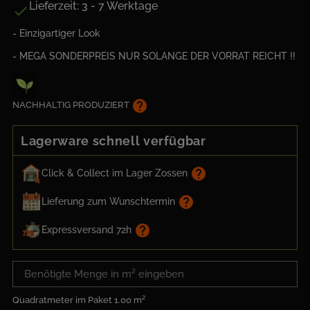
Lieferzeit: 3 - 7 Werktage

- Einzigartiger Look
- MEGA SONDERPREIS NUR SOLANGE DER VORRAT REICHT !!
help
NACHHALTIG PRODUZIERT
Lagerware schnell verfügbar
help
Click & Collect im Lager Zossen
help
Lieferung zum Wunschtermin
help
Expressversand 72h
Quadratmeter im Paket
1.00 m²