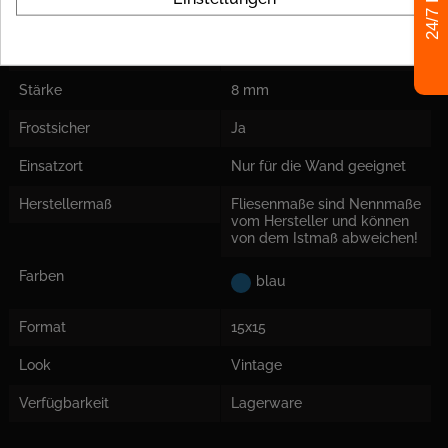
24/7 Hilfe
Scherben
Oberfläche
matt
Stärke
8 mm
Frostsicher
Ja
Einsatzort
Nur für die Wand geeignet
Herstellermaß
Fliesenmaße sind Nennmaße
vom Hersteller und können
von dem Istmaß abweichen!
Farben
blau
Format
15x15
Look
Vintage
Verfügbarkeit
Lagerware