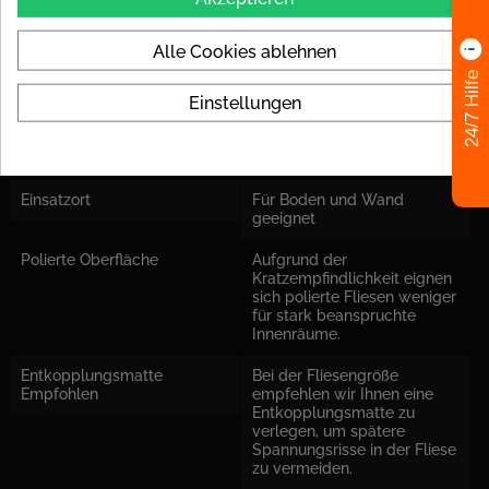
Datenblatt
Alle Cookies ablehnen
Material
Feinsteinzeug glasiert
24/7 Hilfe
Einstellungen
Stärke
6 mm
Fliese Rektifiziert
ja
Einsatzort
Für Boden und Wand
geeignet
Polierte Oberfläche
Aufgrund der
Kratzempfindlichkeit eignen
sich polierte Fliesen weniger
für stark beanspruchte
Innenräume.
Entkopplungsmatte
Bei der Fliesengröße
Empfohlen
empfehlen wir Ihnen eine
Entkopplungsmatte zu
verlegen, um spätere
Spannungsrisse in der Fliese
zu vermeiden.