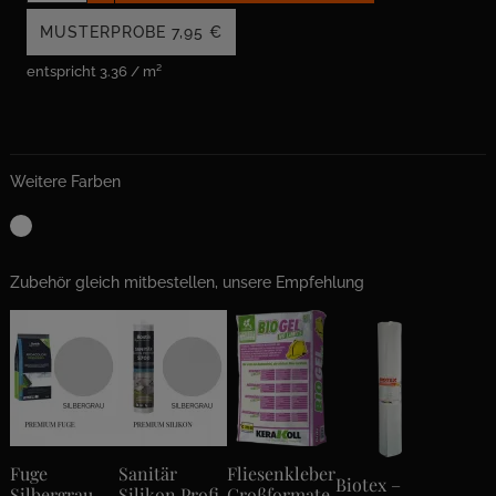
MUSTERPROBE
7,95 €
entspricht 3.36 / m²
Weitere Farben
Zubehör gleich mitbestellen, unsere Empfehlung
Fuge
Sanitär
Fliesenkleber
Biotex –
Silbergrau
Silikon Profi
Großformate