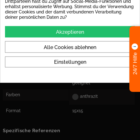
Drittparteien hast du Zugriff auf Social-Media-Funktionen und
Barfußbereich
Klasse B (A+B): Duschräume,
erhältst personalisierte Werbung. Stimmst du der Verwendung
Beckenumrandungen,
dieser Cookies und der damit verbundenen Verarbeitung
Aufgänge zu Sprungbecken
deiner persönlichen Daten zu?
Frostsicher
Ja
Akzeptieren
Form
quadratisch
Alle Cookies ablehnen
Abrieb
PEI V: Fliese ist für Bereiche
geeignet, bei denen man mit
24/7 Hilfe
sehr hohem
Einstellungen
Publikumsverkehr rechnet.
Einsatzort
Für Boden und Wand
geeignet
Farben
anthrazit
Format
15x15
Spezifische Referenzen