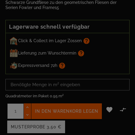
Schwarze Grundfliese zu den geometrischen Fliesen der
Serien Fowler und Frame15
Lagerware schnell verfügbar
help
Click & Collect im Lager Zossen
help
Lieferung zum Wunschtermin
help
Expressversand 72h
Quadratmeter im Paket
0.95 m²


IN DEN WARENKORB LEGEN
MUSTERPROBE
3,50 €