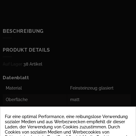
BESCHREIBUNG
PRODUKT DETAILS
Auf Lager
38 Artikel
Datenblatt
Material
Feinsteinzeug glasiert
Oberfläche
matt
Stärke
9 mm
Für eine optimal Performance, eine reibungslose Verwendung
sozialer Medien und aus Werbezwecken empfiehlt dir dieser
Rutschsicherheit
R10 : Öffentliche Toiletten
Laden, der Verwendung von Cookies zuzustimmen. Durch
und Badezimmer
Cookies von sozialen Medien und Werbecookies von