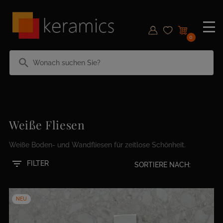
0
search
Weiße Fliesen
Weiße Boden- und Wandfliesen für zeitlose Schönheit.
filter_list
FILTER
SORTIERE NACH:
NEU