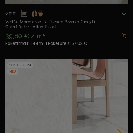
8 mm
Weiße Marmoroptik Fliesen 60x120 Cm 3D
Oberfläche | Alloy Pearl
39,60 € / m²
Paketinhalt: 1.44m² | Paketpreis: 57,02 €
SONDERPREIS!
NEU