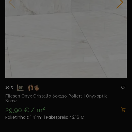
10,5
Fliesen Onyx Cristallo 60x120 Poliert | Onyxoptik
Snow
29,90 € / m²
Paketinhalt: 1.41m² | Paketpreis: 42,16 €